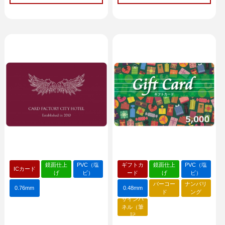
鏡面仕上
PVC（塩
ギフトカ
鏡面仕上
PVC（塩
ICカード
げ
ビ）
ード
げ
ビ）
バーコー
ナンバリ
0.76mm
0.48mm
ド
ング
サインパ
ネル（筆
記