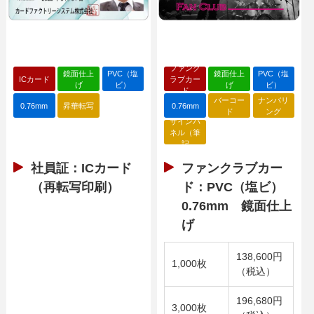
ファンク
鏡面仕上
PVC（塩
鏡面仕上
PVC（塩
ICカード
ラブカー
げ
ビ）
げ
ビ）
ド
バーコー
ナンバリ
0.76mm
昇華転写
0.76mm
ド
ング
サインパ
ネル（筆
記
社員証：ICカード
ファンクラブカー
（再転写印刷）
ド：PVC（塩ビ）
0.76mm 鏡面仕上
げ
138,600円
1,000枚
（税込）
196,680円
3,000枚