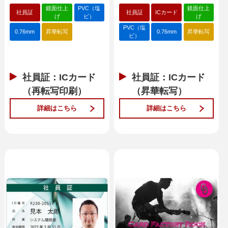
鏡面仕上
PVC（塩
鏡面仕上
社員証
社員証
ICカード
げ
ビ）
げ
PVC（塩
0.76mm
昇華転写
0.76mm
昇華転写
ビ）
社員証：ICカード
社員証：ICカード
（再転写印刷）
（昇華転写）
詳細はこちら
詳細はこちら