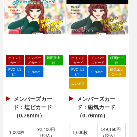
ポイント
メンバー
鏡面仕上
ポイント
メンバー
鏡面仕上
カード
ズカード
げ
カード
ズカード
げ
PVC（塩
PVC（塩
磁気エン
0.76mm
0.76mm
ビ）
ビ）
コード
エンボス
メンバーズカー
メンバーズカー
ド：塩ビカード
ド：磁気カード
（0.76mm）
（0.76mm）
92,400円
149,160円
1,000枚
1,000枚
（税込）
（税込）