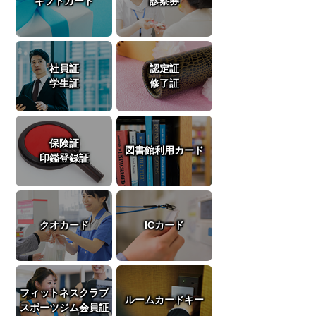
ギフトカード
診察券
社員証
認定証
学生証
修了証
保険証
図書館利用カード
印鑑登録証
クオカード
ICカード
フィットネスクラブ
ルームカードキー
スポーツジム会員証