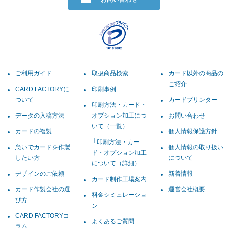
2022.12.02
年末年始休業のお知らせ
2022.11.18
印刷事例追加のお知らせ
2022.10.21
サイト一部リニューアルのお知らせ
2022.09.12
展示会ご来場のお礼
ご利用ガイド
取扱商品検索
カード以外の商品の
ご紹介
2022.09.07
『群馬ものづくりフェア2022』いよいよ明
CARD FACTORYに
印刷事例
日から開催です！
ついて
カードプリンター
印刷方法・カード・
データの入稿方法
オプション加工につ
お問い合わせ
2022.08.30
飛沫防止対策用品完売のお知らせ
いて（一覧）
カードの複製
個人情報保護方針
2022.07.14
『群馬ものづくりフェア2022』に出展しま
印刷方法・カー
す！
急いでカードを作製
個人情報の取り扱い
ド・オプション加工
したい方
について
について（詳細）
2022.07.11
夏季休業のお知らせ
デザインのご依頼
新着情報
カード制作工場案内
2022.05.25
飛沫防止対策用品販売終了のお知らせ
カード作製会社の選
運営会社概要
料金シミュレーショ
2022.05.16
展示会ご来場のお礼
び方
ン
CARD FACTORYコ
2022.04.13
『第13回教育ITソリューションEXPO』 開
よくあるご質問
ラム