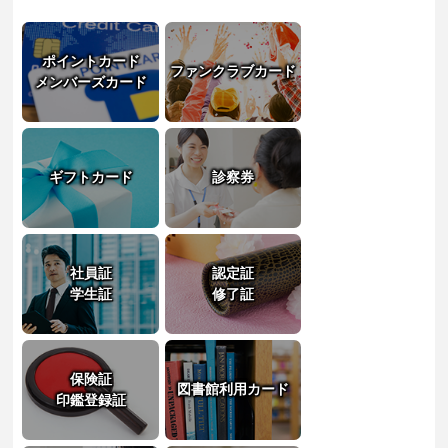
ポイントカード
ファンクラブカード
メンバーズカード
ギフトカード
診察券
社員証
認定証
学生証
修了証
保険証
図書館利用カード
印鑑登録証