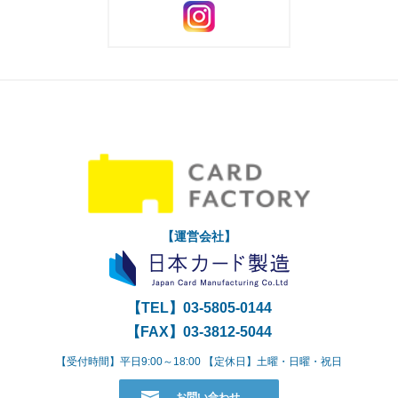
2024.01.30
Amazon販売終了のお知らせ
2023.11.30
年末年始休業のお知らせ
2023.11.01
【新規ご成約者様限定】キャンペーン始ま
りました！
2023.07.14
夏季休業のお知らせ
2023.06.30
価格改定（一部商品の値上げ）のご案内
2023.04.10
ゴールデンウィーク休業期間のお知らせ
2023.03.15
『ぐんま Digital Land』いよいよ来週開催で
す！
【運営会社】
2023.03.02
『ぐんま Digital Land』 開催まで3週間をき
りました！
【TEL】
03-5805-0144
2023.02.22
弊社サービス「デジ学」アプリ ご利用料金
について
【FAX】03-3812-5044
2023.01.16
『ぐんま Digital Land』に出展します
【受付時間】平日9:00～18:00 【定休日】土曜・日曜・祝日
2023.01.05
2023年 新年のご挨拶
お問い合わせ