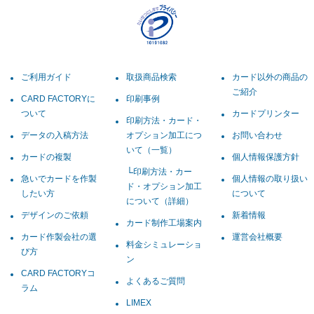
ご利用ガイド
取扱商品検索
カード以外の商品の
ご紹介
CARD FACTORYに
印刷事例
ついて
カードプリンター
印刷方法・カード・
データの入稿方法
オプション加工につ
お問い合わせ
いて（一覧）
カードの複製
個人情報保護方針
印刷方法・カー
急いでカードを作製
個人情報の取り扱い
ド・オプション加工
したい方
について
について（詳細）
デザインのご依頼
新着情報
カード制作工場案内
カード作製会社の選
運営会社概要
料金シミュレーショ
び方
ン
CARD FACTORYコ
よくあるご質問
ラム
LIMEX