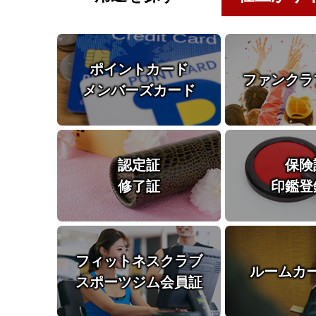
ポイントカード
ファンクラ
メンバーズカード
認定証
保険
修了証
印鑑登
フィットネスクラブ
ルームカ
スポーツジム会員証