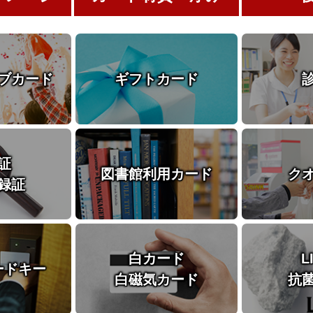
ブカード
ギフトカード
証
図書館利用カード
ク
録証
白カード
L
ードキー
白磁気カード
抗