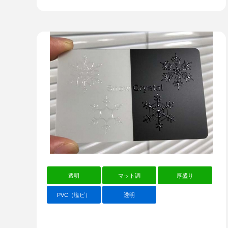
透明
マット調
厚盛り
PVC（塩ビ）
透明