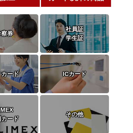
社員証
診察券
学生証
オカード
ICカード
IMEX
その他
菌カード