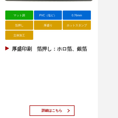
マット調
PVC（塩ビ）
0.76mm
箔押し
厚盛り
ホットスタンプ
立体加工
厚盛印刷 箔押し：ホロ箔、銀箔
詳細はこちら