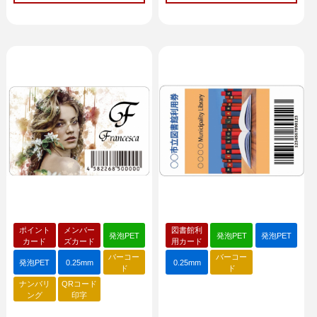
ポイント
メンバー
図書館利
発泡PET
発泡PET
発泡PET
カード
ズカード
用カード
バーコー
バーコー
発泡PET
0.25mm
0.25mm
ド
ド
ナンバリ
QRコード
ング
印字