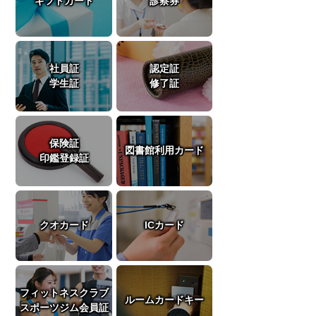
ギフトカード
診察券
社員証
認定証
学生証
修了証
保険証
図書館利用カード
印鑑登録証
クオカード
ICカード
フィットネスクラブ
ルームカードキー
スポーツジム会員証