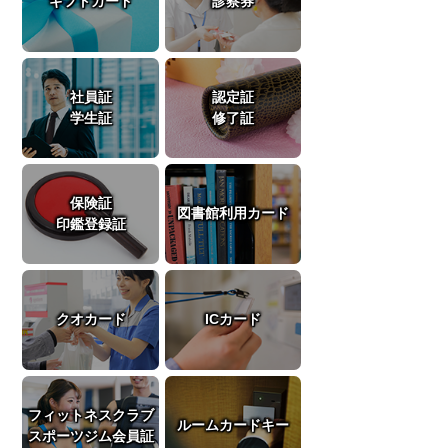
ギフトカード
診察券
社員証
認定証
学生証
修了証
保険証
図書館利用カード
印鑑登録証
クオカード
ICカード
フィットネスクラブ
ルームカードキー
スポーツジム会員証