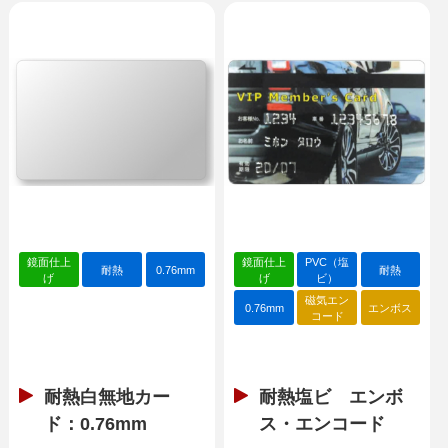
鏡面仕上
鏡面仕上
PVC（塩
耐熱
0.76mm
耐熱
げ
げ
ビ）
磁気エン
0.76mm
エンボス
コード
耐熱白無地カー
耐熱塩ビ エンボ
ド：0.76mm
ス・エンコード