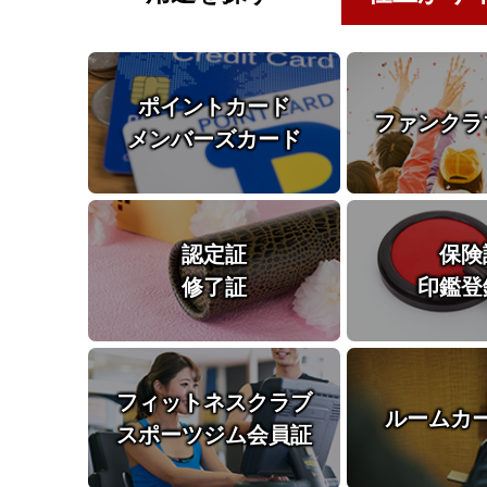
ポイントカード
ファンクラ
メンバーズカード
認定証
保険
修了証
印鑑登
フィットネスクラブ
ルームカ
スポーツジム会員証