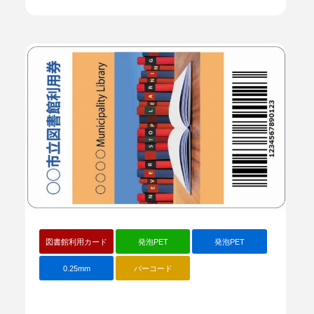
図書館利用カード
発泡PET
発泡PET
0.25mm
バーコード