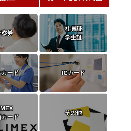
社員証
診察券
学生証
オカード
ICカード
IMEX
その他
菌カード