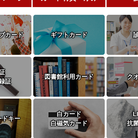
ブカード
ギフトカード
証
図書館利用カード
ク
録証
白カード
L
ードキー
白磁気カード
抗