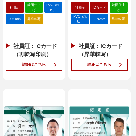
鏡面仕上
PVC（塩
鏡面仕上
社員証
社員証
ICカード
げ
ビ）
げ
PVC（塩
0.76mm
昇華転写
0.76mm
昇華転写
ビ）
社員証：ICカード
社員証：ICカード
（再転写印刷）
（昇華転写）
詳細はこちら
詳細はこちら