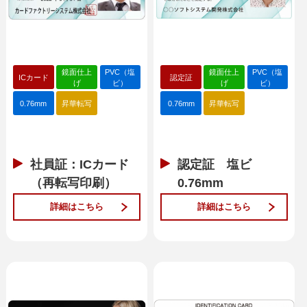
鏡面仕上
PVC（塩
鏡面仕上
PVC（塩
ICカード
認定証
げ
ビ）
げ
ビ）
0.76mm
昇華転写
0.76mm
昇華転写
社員証：ICカード
認定証 塩ビ
（再転写印刷）
0.76mm
詳細はこちら
詳細はこちら