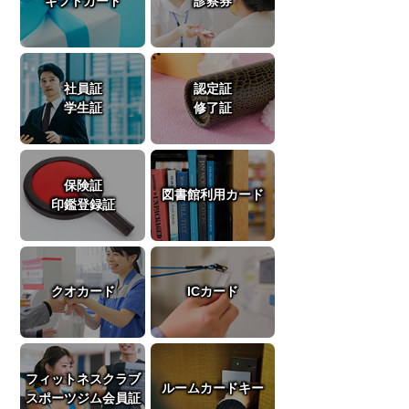
ギフトカード
診察券
社員証
認定証
学生証
修了証
保険証
図書館利用カード
印鑑登録証
クオカード
ICカード
フィットネスクラブ
ルームカードキー
スポーツジム会員証