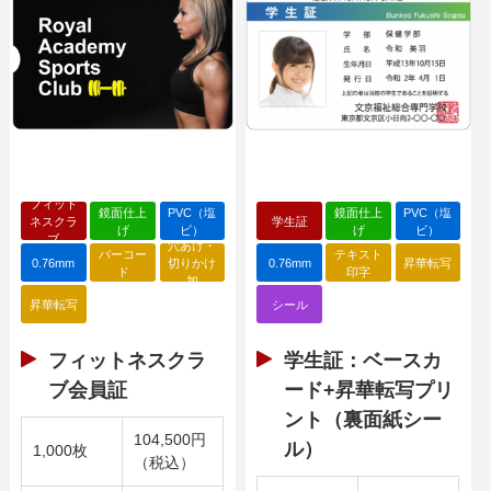
フィット
鏡面仕上
PVC（塩
鏡面仕上
PVC（塩
ネスクラ
学生証
げ
ビ）
げ
ビ）
ブ
穴あけ・
バーコー
テキスト
0.76mm
切りかけ
0.76mm
昇華転写
ド
印字
加
昇華転写
シール
フィットネスクラ
学生証：ベースカ
ブ会員証
ード+昇華転写プリ
ント（裏面紙シー
104,500円
ル）
1,000枚
（税込）