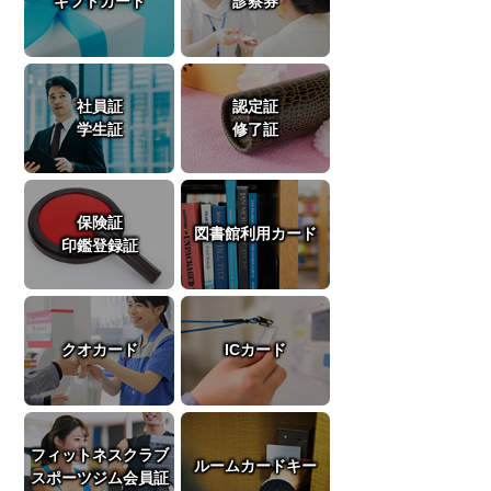
ギフトカード
診察券
社員証
認定証
学生証
修了証
保険証
図書館利用カード
印鑑登録証
クオカード
ICカード
フィットネスクラブ
ルームカードキー
スポーツジム会員証