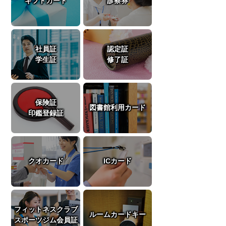
ギフトカード
診察券
社員証
認定証
学生証
修了証
保険証
図書館利用カード
印鑑登録証
クオカード
ICカード
フィットネスクラブ
ルームカードキー
スポーツジム会員証