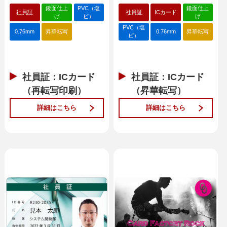
鏡面仕上
PVC（塩
鏡面仕上
社員証
社員証
ICカード
げ
ビ）
げ
PVC（塩
0.76mm
昇華転写
0.76mm
昇華転写
ビ）
社員証：ICカード
社員証：ICカード
（再転写印刷）
（昇華転写）
詳細はこちら
詳細はこちら