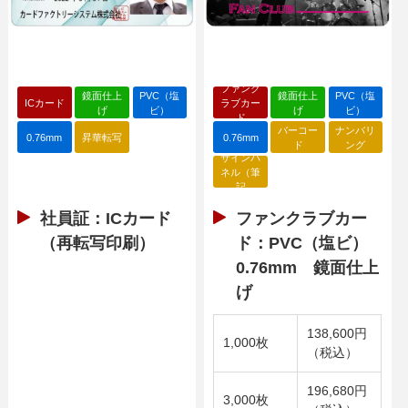
ファンク
鏡面仕上
PVC（塩
鏡面仕上
PVC（塩
ICカード
ラブカー
げ
ビ）
げ
ビ）
ド
バーコー
ナンバリ
0.76mm
昇華転写
0.76mm
ド
ング
サインパ
ネル（筆
記
社員証：ICカード
ファンクラブカー
（再転写印刷）
ド：PVC（塩ビ）
0.76mm 鏡面仕上
げ
138,600円
1,000枚
（税込）
196,680円
3,000枚