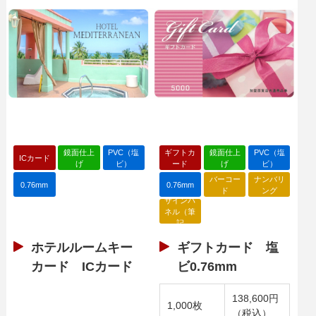
鏡面仕上
PVC（塩
ギフトカ
鏡面仕上
PVC（塩
ICカード
げ
ビ）
ード
げ
ビ）
バーコー
ナンバリ
0.76mm
0.76mm
ド
ング
サインパ
ネル（筆
記
ホテルルームキー
ギフトカード 塩
カード ICカード
ビ0.76mm
138,600円
1,000枚
（税込）