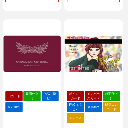
鏡面仕上
PVC（塩
ポイント
メンバー
鏡面仕上
ICカード
げ
ビ）
カード
ズカード
げ
PVC（塩
磁気エン
0.76mm
0.76mm
ビ）
コード
エンボス