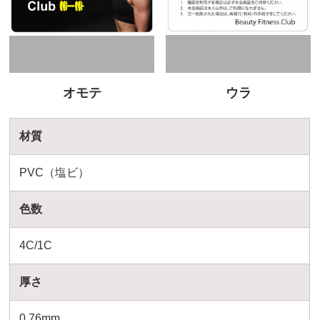
オモテ
ウラ
材質
PVC（塩ビ）
色数
4C/1C
厚さ
0.76mm