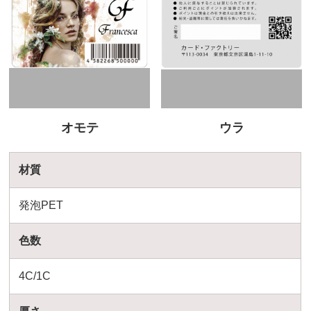
オモテ
ウラ
材質
発泡PET
色数
4C/1C